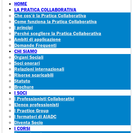
HOME
LA PRATICA COLLABORATIVA
Che cos’è la Pratica Collaborativa
Come funziona la Pratica Collaborativa
I principi
Perché scegliere la Pratica Collaborativa
Ambiti di applicazione
Domande Frequenti
CHI SIAMO
Organi Sociali
Soci onorari
Relazioni internazionali
Risorse scaricabili
Statuto
Brochure
I SOCI
I Professionisti Collaborativi
Elenco professionisti
I Practice Group
I formatori di AIADC
Diventa Socio
I CORSI