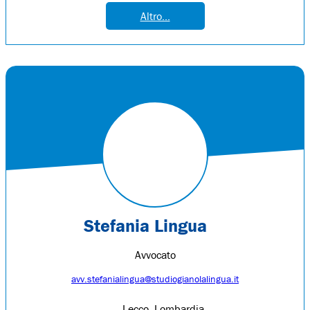
Altro...
Stefania Lingua
Avvocato
avv.stefanialingua@studiogianolalingua.it
Lecco, Lombardia