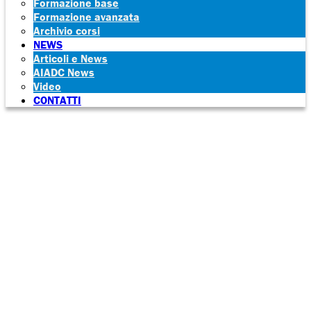
Formazione base
Formazione avanzata
Archivio corsi
NEWS
Articoli e News
AIADC News
Video
CONTATTI