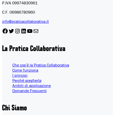
P.IVA 09974830961
C.F. 06986780960
info@praticacollaborativa.it
Facebook
Twitter
Instagram
LinkedIn
YouTube
Email
La Pratica Collaborativa
Che cos’è la Pratica Collaborativa
Come funziona
I principi
Perchè sceglierla
Ambiti di applicazione
Domande Frequenti
Chi
Siamo