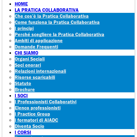
HOME
LA PRATICA COLLABORATIVA
Che cos’è la Pratica Collaborativa
Come funziona la Pratica Collaborativa
I principi
Perché scegliere la Pratica Collaborativa
Ambiti di applicazione
Domande Frequenti
CHI SIAMO
Organi Sociali
Soci onorari
Relazioni internazionali
Risorse scaricabili
Statuto
Brochure
I SOCI
I Professionisti Collaborativi
Elenco professionisti
I Practice Group
I formatori di AIADC
Diventa Socio
I CORSI