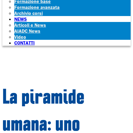
Formazione base
Formazione avanzata
Archivio corsi
NEWS
Articoli e News
AIADC News
Video
CONTATTI
La piramide
umana: uno