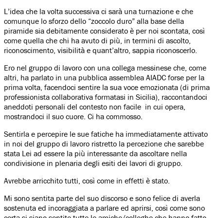
L’idea che la volta successiva ci sarà una turnazione e che
comunque lo sforzo dello “zoccolo duro” alla base della
piramide sia debitamente considerato è per noi scontata, così
come quella che chi ha avuto di più, in termini di ascolto,
riconoscimento, visibilità e quant’altro, sappia riconoscerlo.
Ero nel gruppo di lavoro con una collega messinese che, come
altri, ha parlato in una pubblica assemblea AIADC forse per la
prima volta, facendoci sentire la sua voce emozionata (di prima
professionista collaborativa formatasi in Sicilia), raccontandoci
aneddoti personali del contesto non facile in cui opera,
mostrandoci il suo cuore. Ci ha commosso.
Sentirla e percepire le sue fatiche ha immediatamente attivato
in noi del gruppo di lavoro ristretto la percezione che sarebbe
stata Lei ad essere la più interessante da ascoltare nella
condivisione in plenaria degli esiti dei lavori di gruppo.
Avrebbe arricchito tutti, così come in effetti è stato.
Mi sono sentita parte del suo discorso e sono felice di averla
sostenuta ed incoraggiata a parlare ed aprirsi, così come sono
certa si siano sentite tutte le amiche/colleghe che hanno fatto