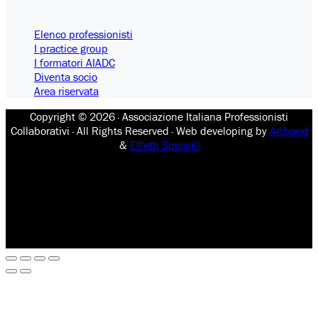
Elenco professionisti
I practice group
I formatori AIADC
Diventa socio
Area riservata
Copyright © 2026 · Associazione Italiana Professionisti
Collaborativi · All Rights Reserved · Web developing by
Artband
&
Effetti Speciali