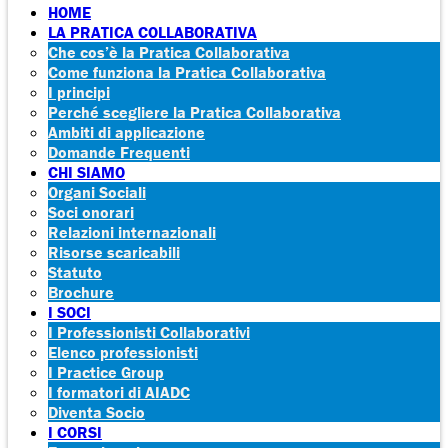
HOME
LA PRATICA COLLABORATIVA
Che cos’è la Pratica Collaborativa
Come funziona la Pratica Collaborativa
I principi
Perché scegliere la Pratica Collaborativa
Ambiti di applicazione
Domande Frequenti
CHI SIAMO
Organi Sociali
Soci onorari
Relazioni internazionali
Risorse scaricabili
Statuto
Brochure
I SOCI
I Professionisti Collaborativi
Elenco professionisti
I Practice Group
I formatori di AIADC
Diventa Socio
I CORSI